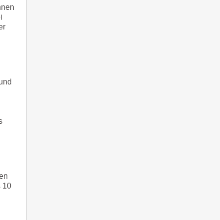
nnen
i
er
 und
s
ben
s 10