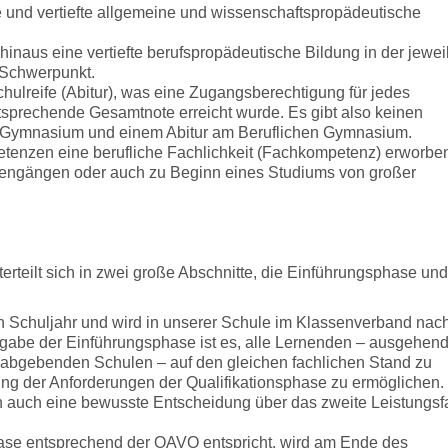
rte und vertiefte allgemeine und wissenschaftspropädeutische
inaus eine vertiefte berufspropädeutische Bildung in der jewei
 Schwerpunkt.
ulreife (Abitur), was eine Zugangsberechtigung für jedes
tsprechende Gesamtnote erreicht wurde. Es gibt also keinen
m Gymnasium und einem Abitur am Beruflichen Gymnasium.
etenzen eine berufliche Fachlichkeit (Fachkompetenz) erworbe
udiengängen oder auch zu Beginn eines Studiums von großer
terteilt sich in zwei große Abschnitte, die Einführungsphase und
in Schuljahr und wird in unserer Schule im Klassenverband nac
fgabe der Einführungsphase ist es, alle Lernenden – ausgehen
 abgebenden Schulen – auf den gleichen fachlichen Stand zu
ung der Anforderungen der Qualifikationsphase zu ermöglichen.
n auch eine bewusste Entscheidung über das zweite Leistungsf
ase entsprechend der OAVO entspricht, wird am Ende des