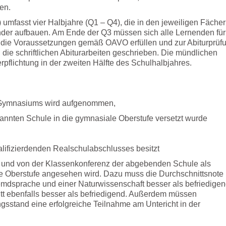
en.
umfasst vier Halbjahre (Q1 – Q4), die in den jeweiligen Fäche
ander aufbauen. Am Ende der Q3 müssen sich alle Lernenden für
ie die Voraussetzungen gemäß OAVO erfüllen und zur Abiturprüf
ie schriftlichen Abiturarbeiten geschrieben. Die mündlichen
pflichtung in der zweiten Hälfte des Schulhalbjahres.
en Gymnasiums wird aufgenommen,
rkannten Schule in die gymnasiale Oberstufe versetzt wurde
alifizierdenden Realschulabschlusses besitzt
zt und von der Klassenkonferenz der abgebenden Schule als
e Oberstufe angesehen wird. Dazu muss die Durchschnittsnote 
mdsprache und einer Naturwissenschaft besser als befriedigen
tt ebenfalls besser als befriedigend. Außerdem müssen
gsstand eine erfolgreiche Teilnahme am Untericht in der