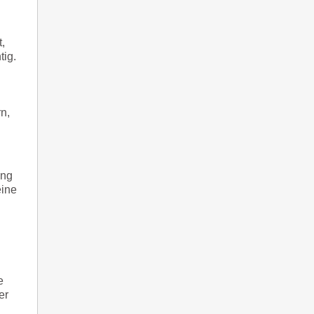
,
tig.
n,
ung
eine
e
er