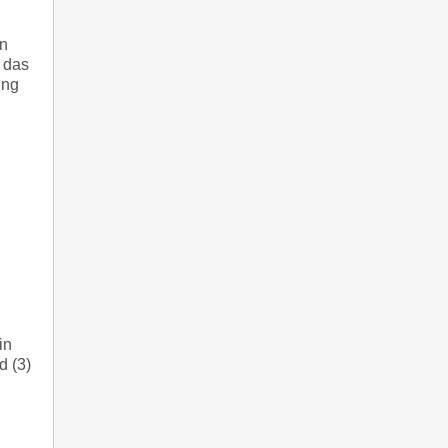
rn
 das
ung
in
d (3)