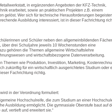
Metallwerkstatt, in ergänzenden Angeboten der KFZ-Technik,
nik erarbeitet, sowie an praktischen Projekten z.B. einem
 gelöst. Wer sich für technische Herausforderungen begeistert
rechende Ausbildung interessiert, ist in dieser Fachrichtung rich
chülerinnen und Schüler neben den allgemeinbildenden Fächer
nd, über drei Schuljahre jeweils 10 Wochenstunden eine
Dazu gehören die Themen allgemeine Wirtschaftslehre
Rechnungswesen und wirtschaftsbezogene Datenverarbeitung.
en Themen wie Produktion, Investition, Marketing, Kostenrechn
ich zukünftig für ein wirtschaftlich ausgerichtetes Studium oder 
ieser Fachrichtung richtig.
ird in der Verordnung formuliert:
allgemeine Hochschulreife, die zum Studium an einer Hochschul
che Ausbildung ermöglicht. Die gymnasiale Oberstufe baut auf d
uf, vertieft und erweitert sie.“