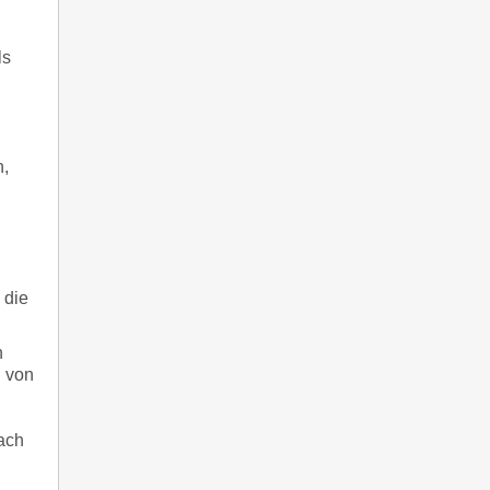
ls
n,
 die
h
d von
ach