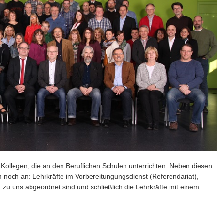
 Kollegen, die an den Beruflichen Schulen unterrichten. Neben diesen
noch an: Lehrkräfte im Vorbereitungungsdienst (Referendariat),
 zu uns abgeordnet sind und schließlich die Lehrkräfte mit einem