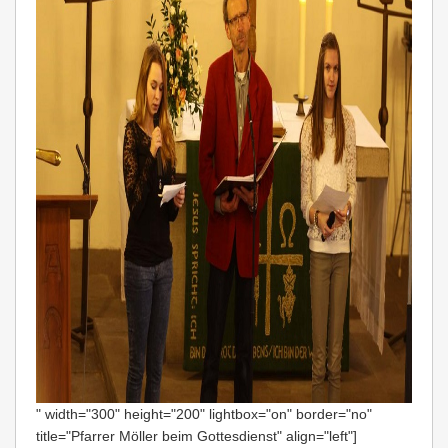
" width="300" height="200" lightbox="on" border="no"
title="Pfarrer Möller beim Gottesdienst" align="left"]