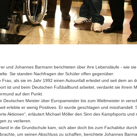
r und Johannes Barmann berichteten über ihre Lebensläufe - wie sie 
elte. Sie standen Nachfragen der Schüler offen gegenüber:
au, als sie im Jahr 1992 einen Autounfall erleidet und seit dem an de
port ist und beim Deutschen Fußballbund arbeitet, verdankt sie ihrem
mermund auf den Punkt.
 vom Deutschen Meister über Europameister bis zum Weltmeister in ver
t erlebte er wenig Positives. Er wurde geschlagen und misshandelt. 
ierte Aktionen“, erläutert Michael Möller den Sinn des Kampfsports und r
en zu verlieren.
and in die Grundschule kam, sich aber doch bis zum Fachabitur durcha
rachte, um seinen Abschluss zu schaffen, berichtete Johannes Barman.