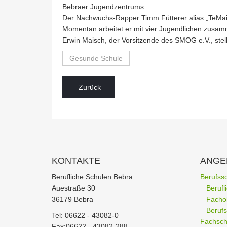
Bebraer Jugendzentrums.
Der Nachwuchs-Rapper Timm Fütterer alias „TeMain“ 
Momentan arbeitet er mit vier Jugendlichen zusamme
Erwin Maisch, der Vorsitzende des SMOG e.V., st
Gesunde Schule
Zurück
KONTAKTE
ANGE
Berufliche Schulen Bebra
Berufss
Auestraße 30
Beruf
36179 Bebra
Facho
Berufs
Tel: 06622 - 43082-0
Fachschu
Fax:06622 - 43082-288