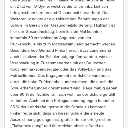
des Kultusministeriums. In seiner Ansprache zitierte Finke
ein Zitat von O´Byrne, welches die Untrennbarkeit von
erfolgreichem Lernen und Gesundheit hervorhebt. Des
Weiteren würdigte er die zahlreichen Bemühungen der
Schule im Bereich der Gesundheitsförderung. Highlight ist
hier der Gesundheitstag, beim letzten Mal konnten
immerhin 30 verschiedene Angebote von der
Rückenschule bis zum Motoradsimulator gemacht werden.
Besonders hob Gerhard Finke hervor, dass zunehmend
auch Initiativen der Schüler aufgegriffen werden, wie die
Veranstaltung in Zusammenarbeit mit der Deutschen
Knochenmarkspenderdatei oder das Volleyball- und das
Fußballturnier. Das Engagement der Schüler wird auch
durch die hohe Zufriedenheit unterstrichen, die durch die
Schülerbefragungen dokumentiert wird. Regelmäßig geben
über 90 % der Schüler an, sich wohl an der Schule gefühlt
zu haben. Auch bei den Kollegiumsbefragungen betonten
95 % der Lehrkräfte, gerne in die Schule zu kommen.
Finke freute sich, dass an dieser Schule die erneute
Auszeichnung gelungen ist, gratulierte zur erfolgreichen
„Titelverteidigung“ und überreichte abschließend die