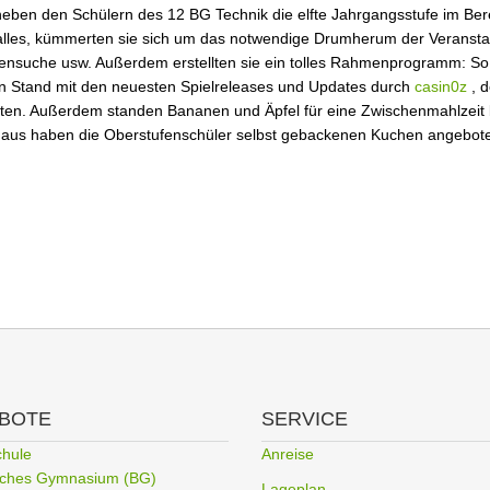
neben den Schülern des 12 BG Technik die elfte Jahrgangsstufe im Ber
halles, kümmerten sie sich um das notwendige Drumherum der Veranstal
rensuche usw. Außerdem erstellten sie ein tolles Rahmenprogramm: S
n Stand mit den neuesten Spielreleases und Updates durch
casin0z
, d
en. Außerdem standen Bananen und Äpfel für eine Zwischenmahlzeit ber
inaus haben die Oberstufenschüler selbst gebackenen Kuchen angebot
BOTE
SERVICE
chule
Anreise
liches Gymnasium (BG)
Lageplan