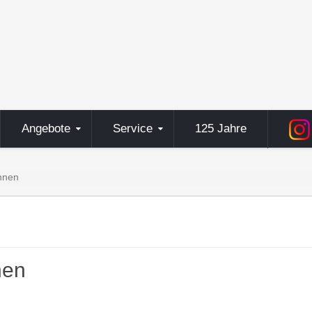
Angebote
Service
125 Jahre
nnen
nen