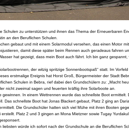
ere Schulen zu unterstützen und ihnen das Thema der Erneuerbaren Ener
ätin an den Beruflichen Schulen.
chen gebaut und mit einem Solarmodul versehen, das einen Motor mit 
usjustieren, damit diese später beim Rennen auch geradeaus fahren un
Wasser hat gezeigt, dass mein Boot auch fährt. Ich bin ganz gespannt,
larbootrennen, der witzig spritzige Sonnenbootspaß“ statt. Im Vorfel
eses erstmalige Ereignis hat Horst Groß, Bürgermeister der Stadt Be
flichen Schulen in Bebra, rief dabei den Grundschülern zu: „Macht heut
sler nicht zweimal sagen und feuerten kräftig ihre Solarboote an.
e gewinnen. In einem Wettrennen wurde das schnellste Boot ermittelt. 
. Das schnellste Boot hat Jonas Blackert gebaut, Platz 2 ging an Dari
rmittelt. Die Grundschüler hatten sich viel Mühe mit ihren Booten gege
i erstellt. Platz 2 und 3 gingen an Mona Mietzner sowie Tugay Yurdak
gesponsert.
m liebsten würde ich sofort nach der Grundschule an die Beruflichen S