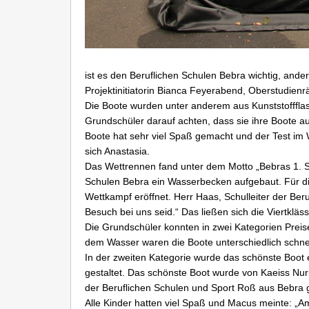
ist es den Beruflichen Schulen Bebra wichtig, and
Projektinitiatorin Bianca Feyerabend, Oberstudienr
Die Boote wurden unter anderem aus Kunststoffflas
Grundschüler darauf achten, dass sie ihre Boote a
Boote hat sehr viel Spaß gemacht und der Test im 
sich Anastasia.
Das Wettrennen fand unter dem Motto „Bebras 1. So
Schulen Bebra ein Wasserbecken aufgebaut. Für di
Wettkampf eröffnet. Herr Haas, Schulleiter der Beru
Besuch bei uns seid.“ Das ließen sich die Viertkläs
Die Grundschüler konnten in zwei Kategorien Preis
dem Wasser waren die Boote unterschiedlich schnell
In der zweiten Kategorie wurde das schönste Boot e
gestaltet. Das schönste Boot wurde von Kaeiss Nur
der Beruflichen Schulen und Sport Roß aus Bebra 
Alle Kinder hatten viel Spaß und Macus meinte: „A