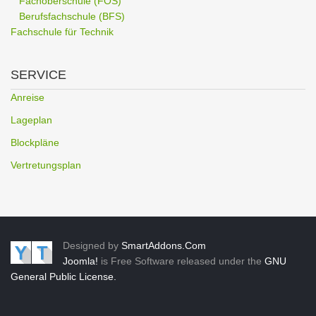
Fachoberschule (FOS)
Berufsfachschule (BFS)
Fachschule für Technik
SERVICE
Anreise
Lageplan
Blockpläne
Vertretungsplan
Designed by
SmartAddons.Com
Joomla!
is Free Software released under the
GNU
General Public License.