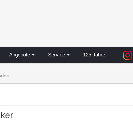
Angebote
Service
125 Jahre
ucker
cker