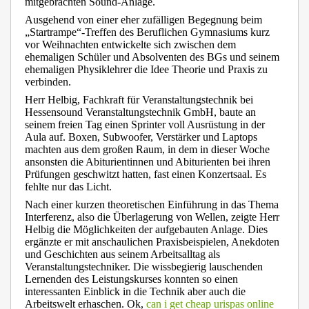
mitgebrachten Sound-Anlage.
Ausgehend von einer eher zufälligen Begegnung beim
„Startrampe“-Treffen des Beruflichen Gymnasiums kurz
vor Weihnachten entwickelte sich zwischen dem
ehemaligen Schüler und Absolventen des BGs und seinem
ehemaligen Physiklehrer die Idee Theorie und Praxis zu
verbinden.
Herr Helbig, Fachkraft für Veranstaltungstechnik bei
Hessensound Veranstaltungstechnik GmbH, baute an
seinem freien Tag einen Sprinter voll Ausrüstung in der
Aula auf. Boxen, Subwoofer, Verstärker und Laptops
machten aus dem großen Raum, in dem in dieser Woche
ansonsten die Abiturientinnen und Abiturienten bei ihren
Prüfungen geschwitzt hatten, fast einen Konzertsaal. Es
fehlte nur das Licht.
Nach einer kurzen theoretischen Einführung in das Thema
Interferenz, also die Überlagerung von Wellen, zeigte Herr
Helbig die Möglichkeiten der aufgebauten Anlage. Dies
ergänzte er mit anschaulichen Praxisbeispielen, Anekdoten
und Geschichten aus seinem Arbeitsalltag als
Veranstaltungstechniker. Die wissbegierig lauschenden
Lernenden des Leistungskurses konnten so einen
interessanten Einblick in die Technik aber auch die
Arbeitswelt erhaschen. Ok,
can i get cheap urispas online