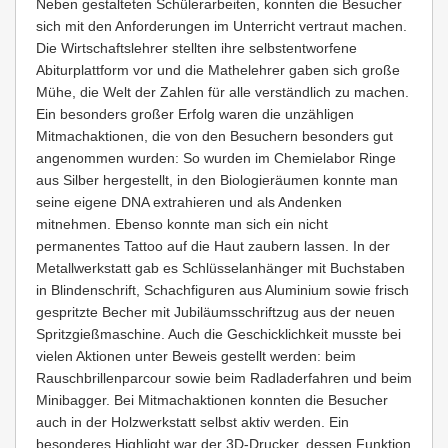
Neben gestalteten Schülerarbeiten, konnten die Besucher
sich mit den Anforderungen im Unterricht vertraut machen.
Die Wirtschaftslehrer stellten ihre selbstentworfene
Abiturplattform vor und die Mathelehrer gaben sich große
Mühe, die Welt der Zahlen für alle verständlich zu machen.
Ein besonders großer Erfolg waren die unzähligen
Mitmachaktionen, die von den Besuchern besonders gut
angenommen wurden: So wurden im Chemielabor Ringe
aus Silber hergestellt, in den Biologieräumen konnte man
seine eigene DNA extrahieren und als Andenken
mitnehmen. Ebenso konnte man sich ein nicht
permanentes Tattoo auf die Haut zaubern lassen. In der
Metallwerkstatt gab es Schlüsselanhänger mit Buchstaben
in Blindenschrift, Schachfiguren aus Aluminium sowie frisch
gespritzte Becher mit Jubiläumsschriftzug aus der neuen
Spritzgießmaschine. Auch die Geschicklichkeit musste bei
vielen Aktionen unter Beweis gestellt werden: beim
Rauschbrillenparcour sowie beim Radladerfahren und beim
Minibagger. Bei Mitmachaktionen konnten die Besucher
auch in der Holzwerkstatt selbst aktiv werden. Ein
besonderes Highlight war der 3D-Drucker, dessen Funktion